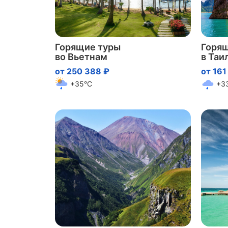
Горящие туры
Горя
во Вьетнам
в Таи
от 250 388 ₽
от 161
+35°C
+3