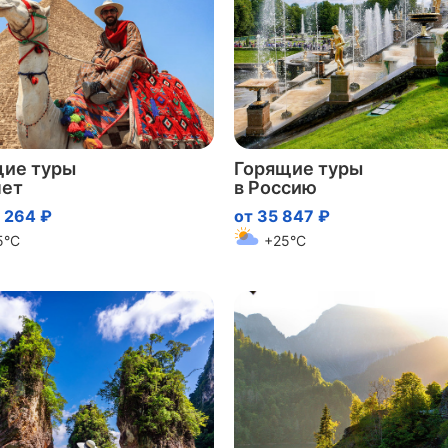
щие туры
Горящие туры
пет
в Россию
 264 ₽
от 35 847 ₽
5°C
+25°C