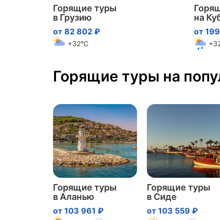
Горящие туры
Горя
в Грузию
на Ку
от 82 802 ₽
от 199
+32°C
+3
Горящие туры на поп
Горящие туры
Горящие туры
в Аланью
в Сиде
от 103 961 ₽
от 103 559 ₽