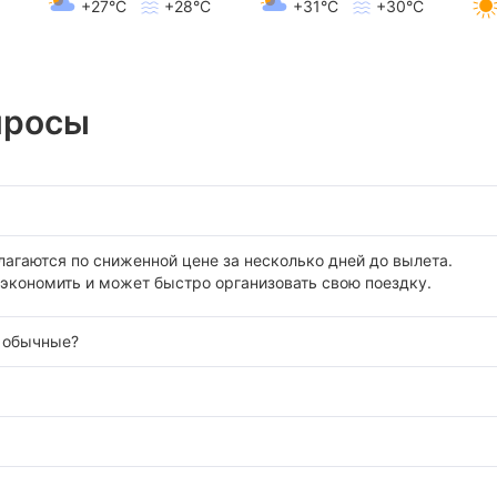
+27°C
+28°C
+31°C
+30°C
просы
лагаются по сниженной цене за несколько дней до вылета.
сэкономить и может быстро организовать свою поездку.
а обычные?