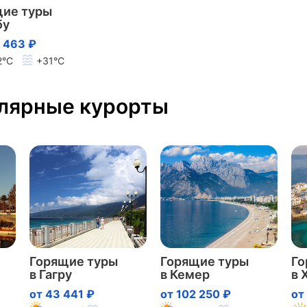
щие туры
бу
 463 ₽
2°C
+31°C
улярные курорты
Горящие туры
Горящие туры
Го
в Гагру
в Кемер
в 
от 43 441 ₽
от 102 250 ₽
от